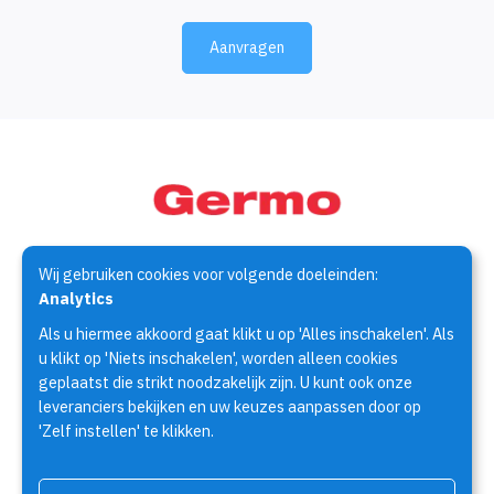
Aanvragen
Wij gebruiken cookies voor volgende doeleinden:
Germo Techniek is specialist op het gebied van de
Analytics
assemblagetechniek. Al meer dan 30 jaar houden wij ons bezig
Als u hiermee akkoord gaat klikt u op 'Alles inschakelen'. Als
met het zoeken naar oplossingen voor assemblage
u klikt op 'Niets inschakelen', worden alleen cookies
vraagstukken.
geplaatst die strikt noodzakelijk zijn. U kunt ook onze
leveranciers bekijken en uw keuzes aanpassen door op
'Zelf instellen' te klikken.
Producten
Fabrikanten
Brochures