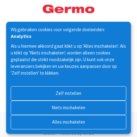
Wij gebruiken cookies voor volgende doeleinden:
Germo Techniek is specialist op het gebied van de
Analytics
assemblagetechniek. Al meer dan 30 jaar houden wij ons bezig
Als u hiermee akkoord gaat klikt u op 'Alles inschakelen'. Als
met het zoeken naar oplossingen voor assemblage
u klikt op 'Niets inschakelen', worden alleen cookies
vraagstukken.
geplaatst die strikt noodzakelijk zijn. U kunt ook onze
leveranciers bekijken en uw keuzes aanpassen door op
'Zelf instellen' te klikken.
Producten
Fabrikanten
Brochures
Over Germo Techniek
Contact
Zelf instellen
Niets inschakelen
© Copyright 2026 | Germo Techniek • Alle rechten voorbehouden •
Alles inschakelen
Privacy
•
Cookiebeleid
•
Cookies wijzigen
•
Webdesign door Zenjoy in
Leuven
•
Powered by Nimbu