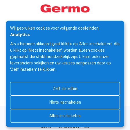
Wij gebruiken cookies voor volgende doeleinden:
Germo Techniek is specialist op het gebied van de
Analytics
assemblagetechniek. Al meer dan 30 jaar houden wij ons bezig
Als u hiermee akkoord gaat klikt u op 'Alles inschakelen'. Als
met het zoeken naar oplossingen voor assemblage
u klikt op 'Niets inschakelen', worden alleen cookies
vraagstukken.
geplaatst die strikt noodzakelijk zijn. U kunt ook onze
leveranciers bekijken en uw keuzes aanpassen door op
'Zelf instellen' te klikken.
Producten
Fabrikanten
Brochures
Over Germo Techniek
Contact
Zelf instellen
Niets inschakelen
© Copyright 2026 | Germo Techniek • Alle rechten voorbehouden •
Alles inschakelen
Privacy
•
Cookiebeleid
•
Cookies wijzigen
•
Webdesign door Zenjoy in
Leuven
•
Powered by Nimbu