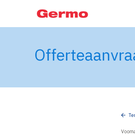
Offerteaanvra
Te
Voorn