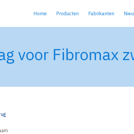
Home
Producten
Fabrikanten
Nie
ag voor Fibromax zw
rug
aam