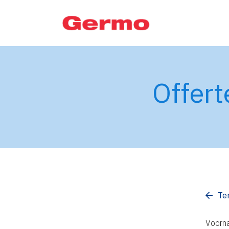
Offer
Te
Voorn