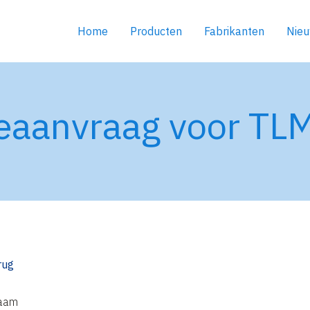
Home
Producten
Fabrikanten
Nie
teaanvraag voor TL
rug
aam