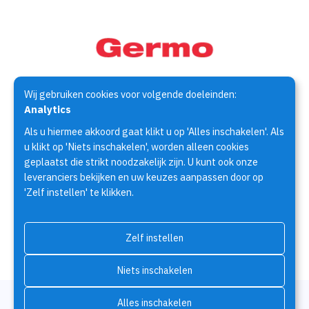
Wij gebruiken cookies voor volgende doeleinden:
Germo Techniek is specialist op het gebied van de
Analytics
assemblagetechniek. Al meer dan 30 jaar houden wij ons bezig
Als u hiermee akkoord gaat klikt u op 'Alles inschakelen'. Als
met het zoeken naar oplossingen voor assemblage
u klikt op 'Niets inschakelen', worden alleen cookies
vraagstukken.
geplaatst die strikt noodzakelijk zijn. U kunt ook onze
leveranciers bekijken en uw keuzes aanpassen door op
'Zelf instellen' te klikken.
Producten
Fabrikanten
Brochures
Over Germo Techniek
Contact
Zelf instellen
Niets inschakelen
© Copyright 2026 | Germo Techniek • Alle rechten voorbehouden •
Alles inschakelen