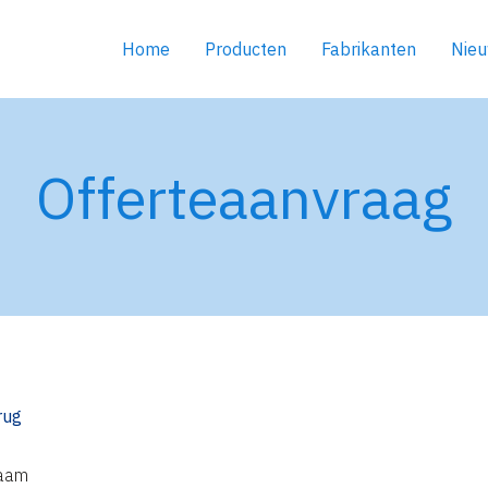
Home
Producten
Fabrikanten
Nie
Offerteaanvraag
rug
aam