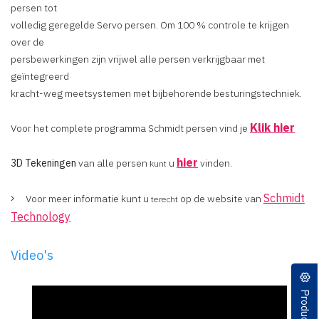
persen tot
volledig geregelde Servo persen. Om 100 % controle te krijgen
over de
persbewerkingen zijn vrijwel alle persen verkrijgbaar met
geïntegreerd
kracht-weg meetsystemen met bijbehorende besturingstechniek.
Klik hier
Voor het complete programma Schmidt persen vind je
hier
3D Tekeningen
van alle persen
u
vinden.
kunt
Schmidt
Voor meer informatie kunt u
op de website van
terecht
Technology
Video's
Producten